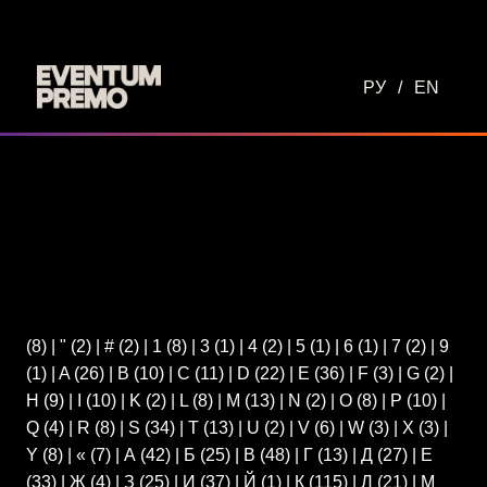
Перейти к основному содержимому
РУ
/
EN
(8)
|
"
(2)
|
#
(2)
|
1
(8)
|
3
(1)
|
4
(2)
|
5
(1)
|
6
(1)
|
7
(2)
|
9
(1)
|
A
(26)
|
B
(10)
|
C
(11)
|
D
(22)
|
E
(36)
|
F
(3)
|
G
(2)
|
H
(9)
|
I
(10)
|
K
(2)
|
L
(8)
|
M
(13)
|
N
(2)
|
O
(8)
|
P
(10)
|
Q
(4)
|
R
(8)
|
S
(34)
|
T
(13)
|
U
(2)
|
V
(6)
|
W
(3)
|
X
(3)
|
Y
(8)
|
«
(7)
|
А
(42)
|
Б
(25)
|
В
(48)
|
Г
(13)
|
Д
(27)
|
Е
(33)
|
Ж
(4)
|
З
(25)
|
И
(37)
|
Й
(1)
|
К
(115)
|
Л
(21)
|
М