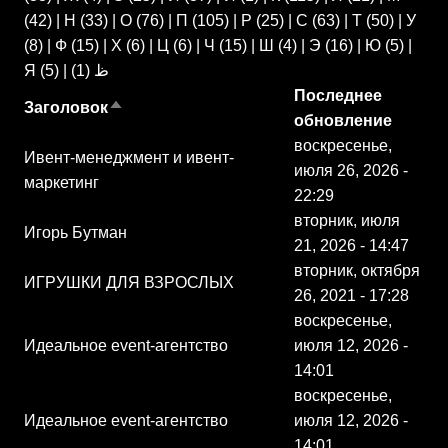
(42)
|
Н
(33)
|
О
(76)
|
П
(105)
|
Р
(25)
|
С
(63)
|
Т
(50)
|
У
(8)
|
Ф
(15)
|
Х
(6)
|
Ц
(6)
|
Ч
(15)
|
Ш
(4)
|
Э
(16)
|
Ю
(5)
|
Я
(5)
|
(1)
ظ
Последнее
Заголовок
Сортировать по убыванию
обновление
воскресенье,
Ивент-менеджмент и ивент-
июля 26, 2026 -
маркетинг
22:29
вторник, июля
Игорь Бутман
21, 2026 - 14:47
вторник, октября
ИГРУШКИ ДЛЯ ВЗРОСЛЫХ
26, 2021 - 17:28
воскресенье,
Идеальное event-агентство
июля 12, 2026 -
14:01
воскресенье,
Идеальное event-агентство
июля 12, 2026 -
14:01