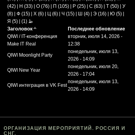
(42)
|
Н
(33)
|
О
(76)
|
П
(105)
|
Р
(25)
|
С
(63)
|
Т
(50)
|
У
(8)
|
Ф
(15)
|
Х
(6)
|
Ц
(6)
|
Ч
(15)
|
Ш
(4)
|
Э
(16)
|
Ю
(5)
|
Я
(5)
|
(1)
ظ
Заголовок
Последнее обновление
Сортировать по убыванию
QIWI / IT-конференция
вторник, июля 14, 2026 -
Make IT Real
12:38
понедельник, июля 13,
QIWI Moonlight Party
2026 - 14:09
понедельник, июля 20,
QIWI New Year
2026 - 17:04
понедельник, июля 13,
QIWI интеграция в VK Fest
2026 - 14:09
ОРГАНИЗАЦИЯ МЕРОПРИЯТИЙ. РОССИЯ И
СНГ.