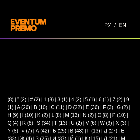
Перейти к основному содержимому
РУ
/
EN
(8)
|
"
(2)
|
#
(2)
|
1
(8)
|
3
(1)
|
4
(2)
|
5
(1)
|
6
(1)
|
7
(2)
|
9
(1)
|
A
(26)
|
B
(10)
|
C
(11)
|
D
(22)
|
E
(36)
|
F
(3)
|
G
(2)
|
H
(9)
|
I
(10)
|
K
(2)
|
L
(8)
|
M
(13)
|
N
(2)
|
O
(8)
|
P
(10)
|
Q
(4)
|
R
(8)
|
S
(34)
|
T
(13)
|
U
(2)
|
V
(6)
|
W
(3)
|
X
(3)
|
Y
(8)
|
«
(7)
|
А
(42)
|
Б
(25)
|
В
(48)
|
Г
(13)
|
Д
(27)
|
Е
(33)
|
Ж
(4)
|
З
(25)
|
И
(37)
|
Й
(1)
|
К
(115)
|
Л
(21)
|
М