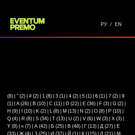
Перейти к основному содержимому
РУ
/
EN
(8)
|
"
(2)
|
#
(2)
|
1
(8)
|
3
(1)
|
4
(2)
|
5
(1)
|
6
(1)
|
7
(2)
|
9
(1)
|
A
(26)
|
B
(10)
|
C
(11)
|
D
(22)
|
E
(36)
|
F
(3)
|
G
(2)
|
H
(9)
|
I
(10)
|
K
(2)
|
L
(8)
|
M
(13)
|
N
(2)
|
O
(8)
|
P
(10)
|
Q
(4)
|
R
(8)
|
S
(34)
|
T
(13)
|
U
(2)
|
V
(6)
|
W
(3)
|
X
(3)
|
Y
(8)
|
«
(7)
|
А
(42)
|
Б
(25)
|
В
(48)
|
Г
(13)
|
Д
(27)
|
Е
(33)
|
Ж
(4)
|
З
(25)
|
И
(37)
|
Й
(1)
|
К
(115)
|
Л
(21)
|
М