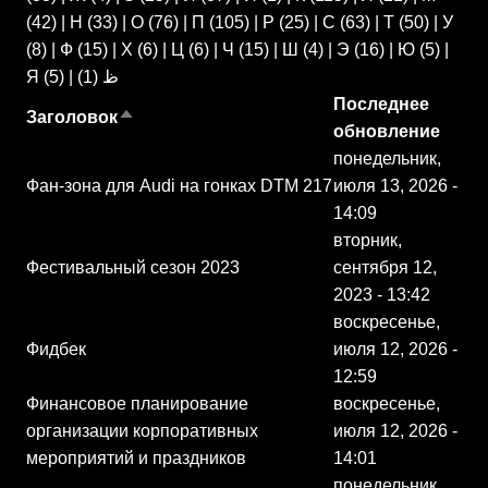
(42)
|
Н
(33)
|
О
(76)
|
П
(105)
|
Р
(25)
|
С
(63)
|
Т
(50)
|
У
(8)
|
Ф
(15)
|
Х
(6)
|
Ц
(6)
|
Ч
(15)
|
Ш
(4)
|
Э
(16)
|
Ю
(5)
|
Я
(5)
|
(1)
ظ
Последнее
Заголовок
Сортировать по убыванию
обновление
понедельник,
Фан-зона для Audi на гонках DTM 217
июля 13, 2026 -
14:09
вторник,
Фестивальный сезон 2023
сентября 12,
2023 - 13:42
воскресенье,
Фидбек
июля 12, 2026 -
12:59
Финансовое планирование
воскресенье,
организации корпоративных
июля 12, 2026 -
мероприятий и праздников
14:01
понедельник,