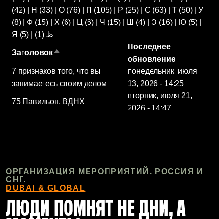
(42)
|
Н
(33)
|
О
(76)
|
П
(105)
|
Р
(25)
|
С
(63)
|
Т
(50)
|
У
(8)
|
Ф
(15)
|
Х
(6)
|
Ц
(6)
|
Ч
(15)
|
Ш
(4)
|
Э
(16)
|
Ю
(5)
|
Я
(5)
|
(1)
ظ
Последнее
Заголовок
Сортировать по убыванию
обновление
7 признаков того, что вы
понедельник, июля
занимаетесь своим делом
13, 2026 - 14:25
вторник, июля 21,
75 Павильон, ВДНХ
2026 - 14:47
ОРГАНИЗАЦИЯ МЕРОПРИЯТИЙ. РОССИЯ И
СНГ.
DUBAI & GLOBAL
ЛЮДИ ПОМНЯТ НЕ ДНИ, А