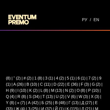
Перейти к основному содержимому
РУ
/
EN
(8)
|
"
(2)
|
#
(2)
|
1
(8)
|
3
(1)
|
4
(2)
|
5
(1)
|
6
(1)
|
7
(2)
|
9
(1)
|
A
(26)
|
B
(10)
|
C
(11)
|
D
(22)
|
E
(36)
|
F
(3)
|
G
(2)
|
H
(9)
|
I
(10)
|
K
(2)
|
L
(8)
|
M
(13)
|
N
(2)
|
O
(8)
|
P
(10)
|
Q
(4)
|
R
(8)
|
S
(34)
|
T
(13)
|
U
(2)
|
V
(6)
|
W
(3)
|
X
(3)
|
Y
(8)
|
«
(7)
|
А
(42)
|
Б
(25)
|
В
(48)
|
Г
(13)
|
Д
(27)
|
Е
(33)
|
Ж
(4)
|
З
(25)
|
И
(37)
|
Й
(1)
|
К
(115)
|
Л
(21)
|
М