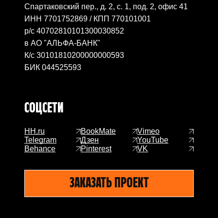
Спартаковский пер., д. 2, с. 1, под. 2, офис 41
ИНН 7701752869 / КПП 770101001
р/с 40702810101300030852
в АО "АЛЬФА-БАНК"
К/с 30101810200000000593
БИК 044525593
СОЦ
СЕТИ
HH.ru
BookMate
Vimeo
Telegram
Дзен
YouTube
Behance
Pinterest
VK
ЗАКАЗАТЬ ПРОЕКТ