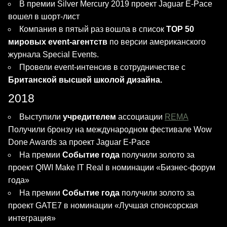
В премии Silver Mercury 2019 проект Jaguar E-Pace
вошел в шорт-лист
Компания в пятый раз вошла в список
TOP 50
мировых event-агентств
по версии американского
журнала Special Events.
Провели event-интенсив в сотрудничестве с
Британской высшей школой дизайна.
2018
Выступили
учредителем
ассоциации
REMA
Получили бронзу на международном фестивале Wow
Done Awards за проект Jaguar E-Pace
На премии
Событие года
получили золото за
проект QIWI Make IT Real в номинации «Бизнес-форум
года»
На премии
Событие года
получили золото за
проект GATE7 в номинации «Лучшая спонсорская
интеграция»