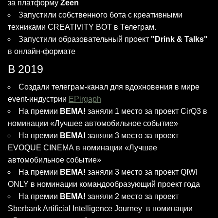
за платформу
Zeen
Запустили собственного бота с креативными
техниками CREATIVITY BOT в Телеграм.
Запустили образовательный проект
"Drink & Talks"
в онлайн-формате
В 2019
Создали телеграм-канал для вдохновения в мире
event-индустрии
EPirgaph
На премии
BEMA!
заняли 1 место за проект CirQ3 в
номинации «Лучшее автомобильное событие»
На премии
BEMA!
заняли 3 место за проект
EVOQUE CINEMA в номинации «Лучшее
автомобильное событие»
На премии
BEMA!
заняли 3 место за проект QIWI
ONLY в номинации командообразующий проект года
На премии
BEMA!
заняли 2 место за проект
Sberbank Artificial Intelligence Journey в номинации