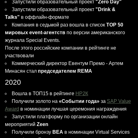
Запустили образовательный проект
"Zero Day"
Запустили образовательный проект
"Drink &
Talks"
в оффлайн-формате
Компания в седьмой раз вошла в список
TOP 50
мировых event-агентств
по версии американского
журнала Special Events.
После этого российские компании в рейтинге не
участвовали
Коммерческий директор Евентум Премо - Артем
Минасян стал
председателем
REMA
2020
Вошла в ТОП15 в рейтинге
НР2К
Получили золото на
«Событии года»
за
SAP Value
Award
в номинации лучшая церемония награждения
Запустили платформу по организации онлайн
мероприятий
Zeen
Получили бронзу
BEA
в номинации Virtual Services