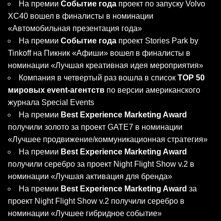
На премии
Событие года
проект по запуску Volvo
XC40 вошел в финалисты в номинации
«Автомобильная презентация года»
На премии
Событие года
проект Stories Park by
Tinkoff на Пикник «Афиши» вошел в финалисты в
номинации «Лучшая креативная идея мероприятия»
Компания в четвертый раз вошла в список
TOP 50
мировых event-агентств
по версии американского
журнала Special Events
На премии
Best Experience Marketing Award
получили золото за проект GATE7 в номинации
«Лучшее продвижение/коммуникационная стратегия»
На премии
Best Experience Marketing Award
получили серебро за проект Night Flight Show v.2 в
номинации «Лучшая активация для бренда»
На премии
Best Experience Marketing Award
за
проект Night Flight Show v.2 получили серебро в
номинации «Лучшее гибридное событие»