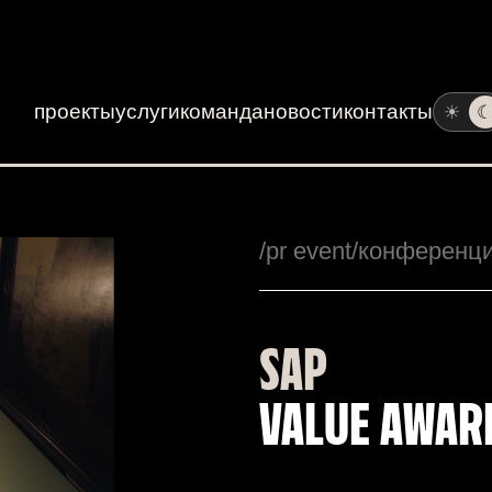
проекты
услуги
команда
новости
контакты
☀
/pr event
/конференц
SAP
VALUE AWAR