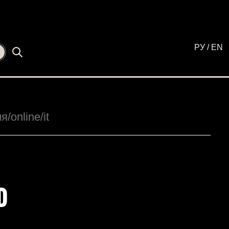
РУ
/
EN
☾
ия
/online
/it
D