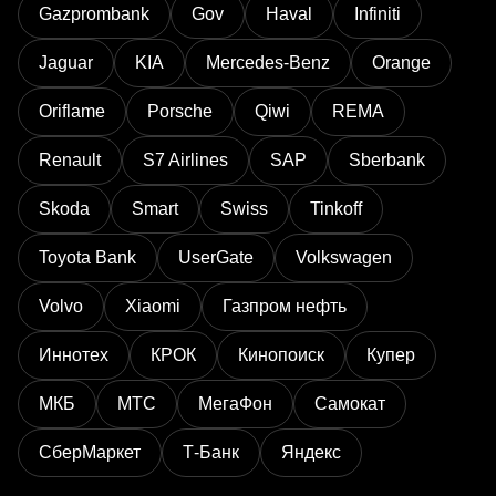
Gazprombank
Gov
Haval
Infiniti
Jaguar
KIA
Mercedes-Benz
Orange
Oriflame
Porsche
Qiwi
REMA
Renault
S7 Airlines
SAP
Sberbank
Skoda
Smart
Swiss
Tinkoff
Toyota Bank
UserGate
Volkswagen
Volvo
Xiaomi
Газпром нефть
Иннотех
КРОК
Кинопоиск
Купер
МКБ
МТС
МегаФон
Самокат
СберМаркет
Т-Банк
Яндекс