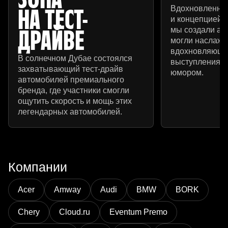
ЗОНА
Вдохновленны
НА ТЕСТ-
и концепцией 
мы создали атм
ДРАЙВЕ
могли наслажд
вдохновляющ
В солнечном Дубае состоялся
выступлениям
захватывающий тест-драйв
юмором.
автомобилей премиального
бренда, где участники смогли
ощутить скорость и мощь этих
легендарных автомобилей.
Компании
Acer
Amway
Audi
BMW
BORK
Chery
Cloud.ru
Eventum Premo