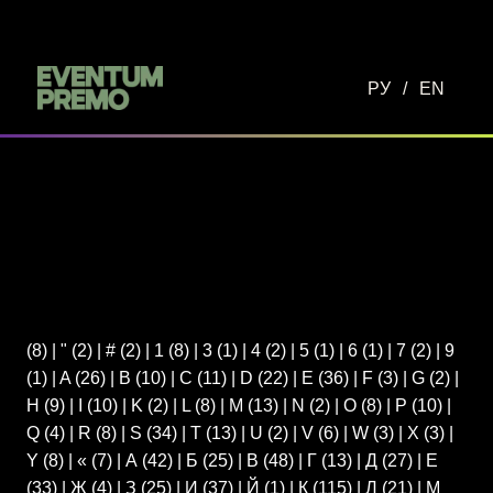
Перейти к основному содержимому
РУ
/
EN
(8)
|
"
(2)
|
#
(2)
|
1
(8)
|
3
(1)
|
4
(2)
|
5
(1)
|
6
(1)
|
7
(2)
|
9
(1)
|
A
(26)
|
B
(10)
|
C
(11)
|
D
(22)
|
E
(36)
|
F
(3)
|
G
(2)
|
H
(9)
|
I
(10)
|
K
(2)
|
L
(8)
|
M
(13)
|
N
(2)
|
O
(8)
|
P
(10)
|
Q
(4)
|
R
(8)
|
S
(34)
|
T
(13)
|
U
(2)
|
V
(6)
|
W
(3)
|
X
(3)
|
Y
(8)
|
«
(7)
|
А
(42)
|
Б
(25)
|
В
(48)
|
Г
(13)
|
Д
(27)
|
Е
(33)
|
Ж
(4)
|
З
(25)
|
И
(37)
|
Й
(1)
|
К
(115)
|
Л
(21)
|
М