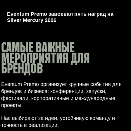
СНГ
Eventum Premo завоевал пять наград на
Silver Mercury 2026
САМЫЕ ВАЖНЫЕ
МЕРОПРИЯТИЯ ДЛЯ
БРЕНДОВ
Eventum Premo организует крупные события для
брендов и бизнеса: конференции, запуски,
фестивали, корпоративные и международные
проекты.
Нас выбирают за идеи, устойчивую команду и
точность в реализации.