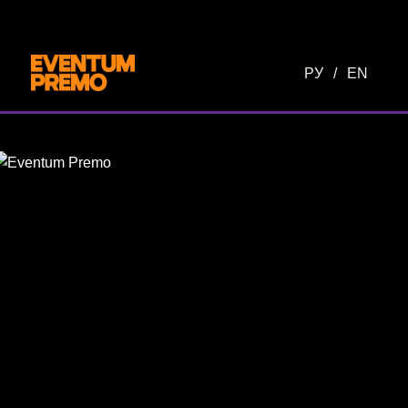
Перейти к основному содержимому
РУ
/
EN
Eventum
Premo
—
event-
агентство
в
России
и