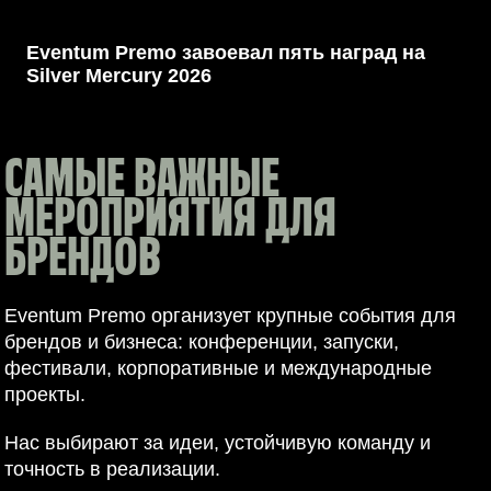
СНГ
Eventum Premo завоевал пять наград на
Silver Mercury 2026
САМЫЕ ВАЖНЫЕ
МЕРОПРИЯТИЯ ДЛЯ
БРЕНДОВ
Eventum Premo организует крупные события для
брендов и бизнеса: конференции, запуски,
фестивали, корпоративные и международные
проекты.
Нас выбирают за идеи, устойчивую команду и
точность в реализации.