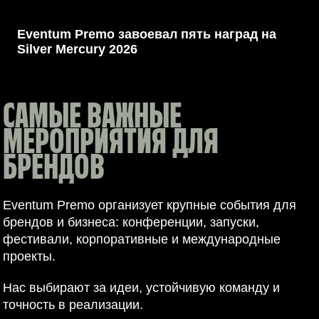
СНГ
Eventum Premo завоевал пять наград на
Silver Mercury 2026
САМЫЕ ВАЖНЫЕ
МЕРОПРИЯТИЯ ДЛЯ
БРЕНДОВ
Eventum Premo организует крупные события для
брендов и бизнеса: конференции, запуски,
фестивали, корпоративные и международные
проекты.
Нас выбирают за идеи, устойчивую команду и
точность в реализации.