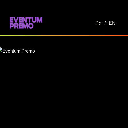
Перейти к основному содержимому
РУ
/
EN
Eventum
Premo
—
event-
агентство
в
России
и