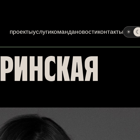
проекты
услуги
команда
новости
контакты
☀
РИНСКАЯ