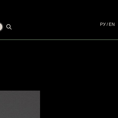
РУ
/
EN
☾