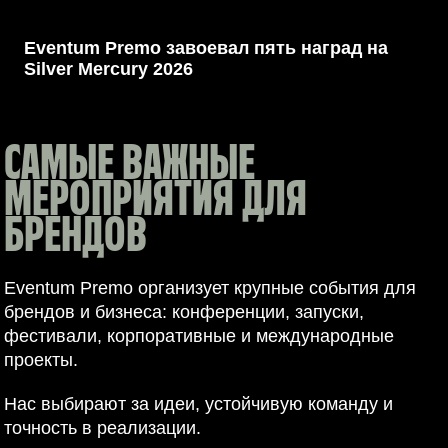
СНГ
Eventum Premo завоевал пять наград на
Silver Mercury 2026
САМЫЕ ВАЖНЫЕ
МЕРОПРИЯТИЯ ДЛЯ
БРЕНДОВ
Eventum Premo организует крупные события для
брендов и бизнеса: конференции, запуски,
фестивали, корпоративные и международные
проекты.
Нас выбирают за идеи, устойчивую команду и
точность в реализации.