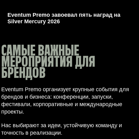
СНГ
Eventum Premo завоевал пять наград на
Silver Mercury 2026
САМЫЕ ВАЖНЫЕ
МЕРОПРИЯТИЯ ДЛЯ
БРЕНДОВ
Eventum Premo организует крупные события для
брендов и бизнеса: конференции, запуски,
фестивали, корпоративные и международные
проекты.
Нас выбирают за идеи, устойчивую команду и
точность в реализации.