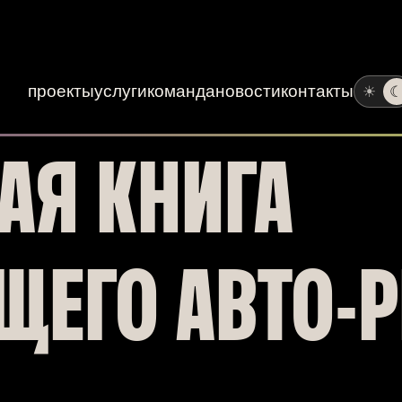
проекты
услуги
команда
новости
контакты
☀
АЯ КНИГА
ЩЕГО АВТО-