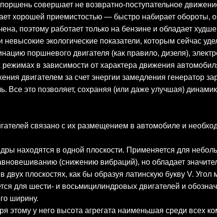
поршень совершает не возвратно-поступательное движение,
дает хорошей приемистостью — быстро набирает обороты, 
чена, поэтому работает только на бензине и обладает худш
и невысокие экологические показатели, которым сейчас уд
нацию поршневого двигателя (как правило, дизеля), электр
х режимах в зависимости от характера движения автомобил
жения двигателем за счет энергии замедления генератор з
ь. Все это позволяет, сохраняя (или даже улучшая) динами
гателей связано с их размещением в автомобиле и необхо
ндры находятся в одной плоскости. Применяется для небол
авновешиванию (снижению вибраций), но обладает значите
 двух плоскостях, как бы образуя латинскую букву V. Угол
ся для шести- и восьмицилиндровых двигателей и обознача
го ширину.
ря этому у него высота агрегата наименьшая среди всех ко