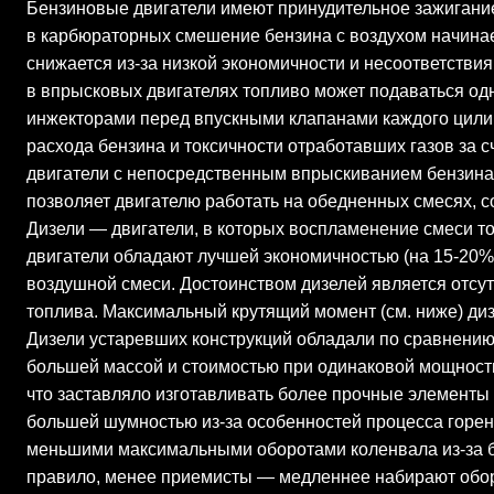
Бензиновые двигатели имеют принудительное зажигание
в карбюраторных смешение бензина с воздухом начинае
снижается из-за низкой экономичности и несоответств
в впрысковых двигателях топливо может подаваться од
инжекторами перед впускными клапанами каждого цили
расхода бензина и токсичности отработавших газов за 
двигатели с непосредственным впрыскиванием бензина в
позволяет двигателю работать на обедненных смесях, 
Дизели — двигатели, в которых воспламенение смеси т
двигатели обладают лучшей экономичностью (на 15-20%)
воздушной смеси. Достоинством дизелей является отсут
топлива. Максимальный крутящий момент (см. ниже) диз
Дизели устаревших конструкций обладали по сравнению
большей массой и стоимостью при одинаковой мощности 
что заставляло изготавливать более прочные элементы д
большей шумностью из-за особенностей процесса горен
меньшими максимальными оборотами коленвала из-за бо
правило, менее приемисты — медленнее набирают обо