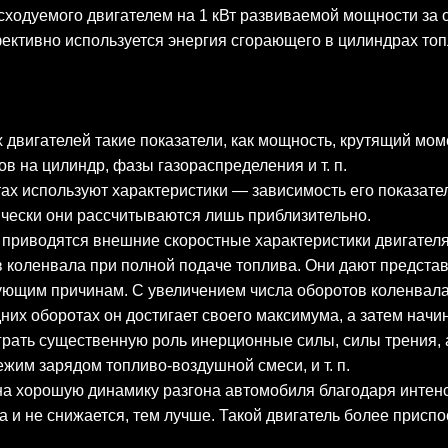
сходуемого двигателем на 1 кВт развиваемой мощности за 
фективно используется энергия сгорающего в цилиндрах топ
 двигателей такие показатели, как мощность, крутящий моме
ов на цилиндр, фазы газораспределения и т. п.
тах используют характеристики — зависимость его показат
ически они рассчитываются лишь приблизительно.
ю приводятся внешние скоростные характеристики двигател
в коленвала при полной подаче топлива. Они дают предста
ующим причинам. С увеличением числа оборотов коленвала 
х оборотах он достигает своего максимума, а затем начинае
грать существенную роль инерционные силы, силы трения,
им зарядом топливо-воздушной смеси, и т. п.
на хорошую динамику разгона автомобиля благодаря интен
 и не снижается, тем лучше. Такой двигатель более присп