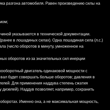
мика разгона автомобиля. Равен произведению силы на
мом;
ичиной указываются в технической документации.
ранее в лошадиных силах). Одна лошадиная сила (л.с.)
ала (число оборотов в минуту, умноженное на
ьных оборотов из-за значительных сил инерции
окооборотный двигатель одинаковой мощности с
 вал будет совершать больше оборотов; давления в
телей. Для применения наддува степень сжатия
дизелей). Наддув позволяет, например, сохранить
боротах. Именно она, а не максимальная мощность,