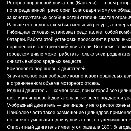
Роторно-поршневой двигатель (Ванкеля) — в нем ротор-
по определенной траектории. Благодаря этому он обла
за конструктивных особенностей степень сжатия ограни
Раньше его недостатком был меньший ресурс, а теперь 
Гибридная силовая установка представляет собой комби
батарей. Работа этой установки происходит в различны
поршневой и электрический двигатели. Во время тормо
городском цикле может работать только электродвигател
снизить выброс вредных веществ.
Компоновка поршневых двигателей
Значительное разнообразие компоновок поршневых дви
в ограниченном объеме моторного отсека.
Рядный двигатель — компоновка, при которой все цили
шестицилиндровый двигатель легче всего поддается ур
V-образный двигатель — цилиндры у него расположены в
Наиболее часто такое размещение цилиндров применяет
позволяет уменьшить длину двигателя, но увеличивает е
Оппозитный двигатель имеет угол развала 180°, благода