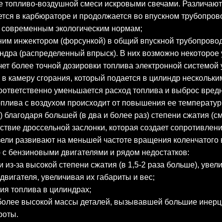
 топливо-воздушной смеси искровыми свечами. Различаютс
тся в карбюраторе и продолжается во впускном трубопрово
ия современным экологическим нормам;
ним инжектором (форсункой) в общий впускной трубопрово
ндра (распределенный впрыск). В них возможно некоторое
счет более точной дозировки топлива электронной системой
 камеру сгорания, который подается в цилиндр нескольким
соответственно уменьшается расход топлива и выброс вред
оплива с воздухом происходит от повышения ее температур
 благодаря большей (в два и более раз) степени сжатия (с
ствие дроссельной заслонки, которая создает сопротивлен
ели развивают на меньшей частоте вращения коленчатого ва
 с бензиновыми двигателями и рядом недостатков:
из-за высокой степени сжатия (в 1,5-2 раза больше), увел
вигателя, увеличивая их габариты и вес;
ия топлива в цилиндрах;
лее высокой массы деталей, вызывавшей большие инерцио
роты.