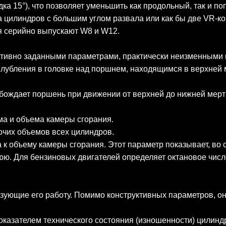
ка 15°), что позволяет уменьшить как продольный, так и п
а цилиндров с большим углом развала или как бы две VR-к
я серийно выпускают W8 и W12.
ктивно заданными параметрами, практически неизменными 
глубления в головке над поршнем, находящимся в верхней
бождает поршень при движении от верхней до нижней мерт
а и объема камеры сгорания.
очих объемов всех цилиндров.
к объему камеры сгорания. Этот параметр показывает, во 
ю. Для бензиновых двигателей определяет октановое числ
ующие его работу. Помимо конструктивных параметров, они
показателем технического состояния (изношенности) цилин