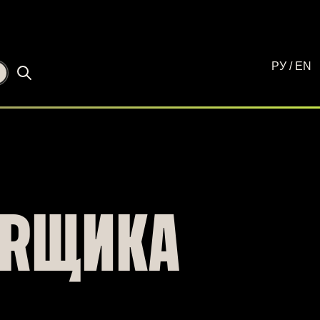
РУ
/
EN
☾
PRЩИКА