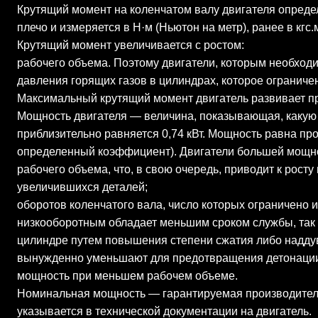
Крутящий момент на коленчатом валу двигателя определ
плечо и измеряется в Н·м (Ньютон на метр), ранее в кгс.
Крутящий момент увеличивается с ростом:
рабочего объема. Поэтому двигатели, которым необход
давления горящих газов в цилиндрах, которое ограничен
Максимальный крутящий момент двигатель развивает при
Мощность двигателя — величина, показывающая, какую р
приблизительно равняется 0,74 кВт. Мощность равна пр
определенный коэффициент). Двигатели большей мощно
рабочего объема, что, в свою очередь, приводит к рос
увеличившихся деталей;
оборотов коленчатого вала, число которых ограничено
низкооборотным обладает меньшим сроком службы, так к
цилиндре путем повышения степени сжатия либо наддув
вынужденно уменьшают для предотвращения детонации (у
мощность при меньшем рабочем объеме.
Номинальная мощность — гарантируемая производителе
указывается в технической документации на двигатель.