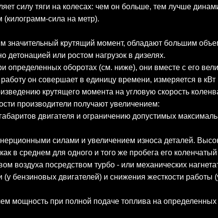
яет силу тяги на колесах: чем он больше, тем лучше дина
м (килограмм-сила на метр).
им значительный крутящий момент, обладают большим объе
о детонацией или ростом нагрузок в дизелях.
 определенных оборотах (см. ниже), они вместе с его вел
аботу он совершает в единицу времени, измеряется в кВт (
оизведению крутящего момента на угловую скорость коленв
сти производители получают увеличением:
ту габаритов двигателя и ограничению допустимых максимал
 инерционными силами и увеличением износа деталей. Выс
ак в среднем для одного и того же пробега его коленчатый
ом воздуха посредством турбо - или механических нагнета
 бензиновых двигателей) и снижения жесткости работы (у 
м мощность при полной подаче топлива на определенных о