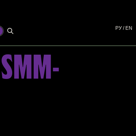
РУ
/
EN
☾
 SMM-