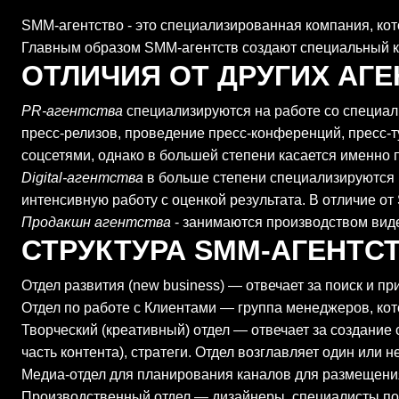
SMM-агентство - это специализированная компания, ко
Главным образом SMM-агентств создают специальный ко
ОТЛИЧИЯ ОТ ДРУГИХ АГ
PR-агентства
специализируются на работе со специал
пресс-релизов, проведение пресс-конференций, пресс-ту
соцсетями, однако в большей степени касается именно 
Digital-агентства
в больше степени специализируются н
интенсивную работу с оценкой результата. В отличие о
Продакшн агентства
- занимаются производством виде
СТРУКТУРА SMM-АГЕНТС
Отдел развития (new business) — отвечает за поиск и пр
Отдел по работе с Клиентами — группа менеджеров, к
Творческий (креативный) отдел — отвечает за создание 
часть контента), стратеги. Отдел возглавляет один или 
Медиа-отдел для планирования каналов для размещени
Производственный отдел — дизайнеры, специалисты по