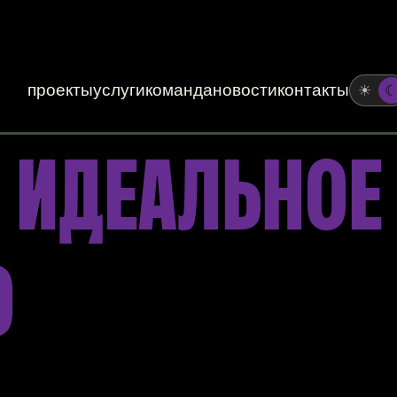
проекты
услуги
команда
новости
контакты
☀
Е ИДЕАЛЬНОЕ
О