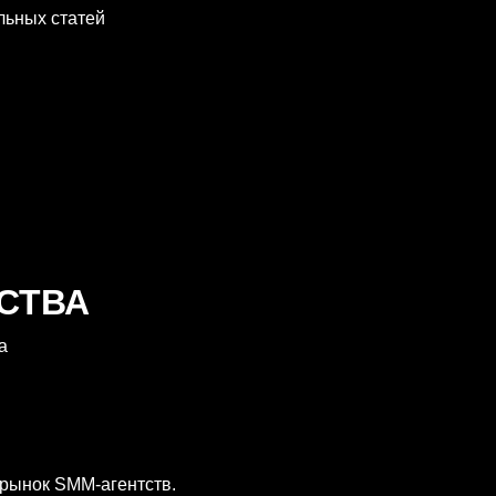
льных статей
СТВА
а
рынок SMM-агентств.