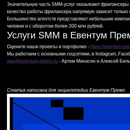
Значительную часть SMM-услуг оказывают фрилансеры -
качество работы фрилансера напрямую зависит только о
Большинство агентств представляют небольшие компании
человек и с оборотом более 200 млн рублей.
Услуги SMM в Евентум Пре
Оцените наши проекты и портфолио -
https://eventum-pr
Мы работаем с основными соцсетями, в Instagram, Faceb
new@eventum-premo.ru
- Артем Минасян и Алексей Бел
Статья написана для энциклопедии Евентум Премо