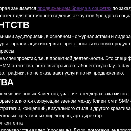
торая занимается
продвижением бренда в соцсетях
по заказ
нтент для постоянного ведения аккаунтов брендов в социа
ЕНТСТВ
ьными аудиториями, в основном - с журналистами и лидер
ры , организация интервью, пресс-показы и лончи продукто
прессы.
а спецпроектах, т.е. в проектной деятельности. Это спец
т SMM-агентства, реже выстраивают абонентскую day-to-day
о, графики, но не оказывают услуги по их продвижению.
ТВА
ивлечение новых Клиентов, участие в тендерах заказчиков.
оторые являются связующим звеном между Клиентом и SMM-
стратегии, концепций, визуального стиля и другого креатив
несколько креативных директоров, арт-директор
я контента
 производству видео (продакшн). Люди, помогающие вопло