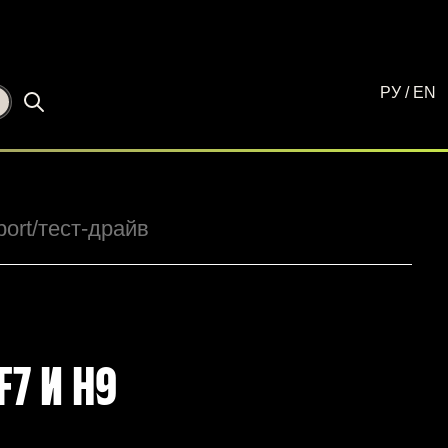
РУ
/
EN
☾
port
/тест-драйв
F7 И H9