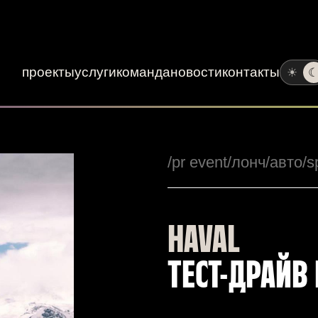
проекты
услуги
команда
новости
контакты
☀
/pr event
/лонч
/авто
/s
HAVAL
ТЕСТ-ДРАЙВ 