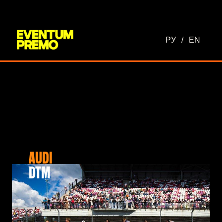
Перейти к основному содержимому
РУ
/
EN
AUDI
DTM