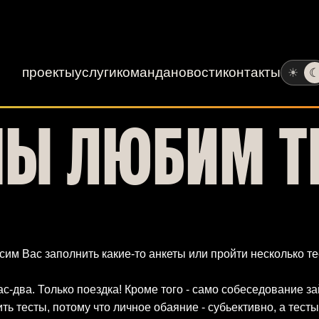
проекты
услуги
команда
новости
контакты
☀
МЫ ЛЮБИМ Т
им Вас заполнить какие-то анкеты или пройти несколько тес
ас-два. Только поездка! Кроме того - само собеседование за
ть тесты, потому что личное обаяние - субьективно, а тес