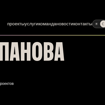
проекты
услуги
команда
новости
контакты
☀
ЕПАНОВА
проектов