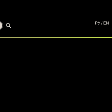
РУ
/
EN
☾