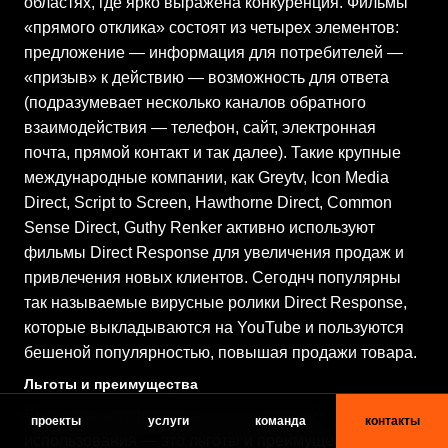
областях, где ярко выражена конкуренция. Фильмы
«прямого отклика» состоят из четырех элементов:
предложение — информация для потребителей —
«призыв» к действию — возможность для ответа
(подразумевает несколько каналов обратного
взаимодействия — телефон, сайт, электронная
почта, прямой контакт и так далее). Такие крупные
международные компании, как Greytv, Icon Media
Direct, Script to Screen, Hawthorne Direct, Common
Sense Direct, Guthy Renker активно используют
фильмы Direct Response для увеличения продаж и
привлечения новых клиентов. Сегоднч популярны
так называемые вирусные ролики Direct Response,
которые выкладываются на YouTube и пользуются
бешеной популярностью, повышая продажи товара.
Льготы и преимущества
Ещё один вид фильмов для внутреннего
проекты
услуги
команда
контакты
использования — это льготы и преимущества,