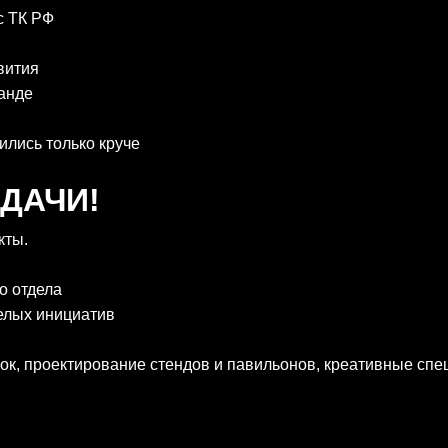
с ТК РФ
вития
анде
ились только круче
ДАЧИ!
кты.
о отдела
елых инициатив
ок, проектирование стендов и павильонов, креативные сп