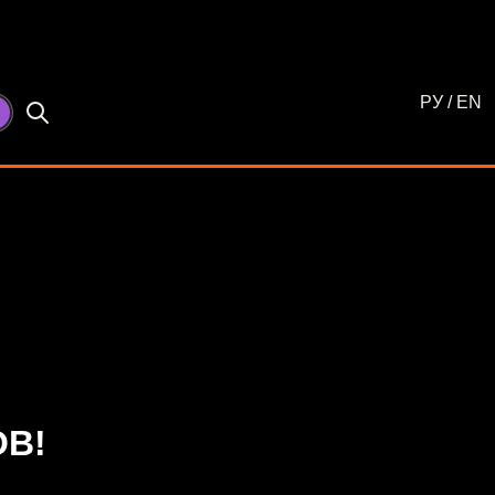
РУ
/
EN
☾
ОВ!