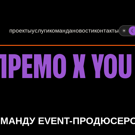
проекты
услуги
команда
новости
контакты
☀
ПРЕМО X YOU
ОМАНДУ EVENT-ПРОДЮСЕР