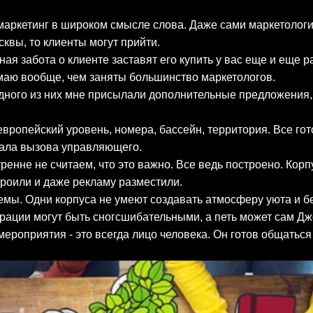
 маркетинг в широком смысле слова. Даже сами маркетологи
квы, то клиенты могут прийти.
я забота о клиенте заставят его купить у вас еще и еще ра
маю вообще, чем заняты большинство маркетологов.
одного из них мне присылали дополнительные предложения, 
ропейский уровень, номера, бассейн, территория. Все гот
овала вызова управляющего.
енне не считаем, что это важно. Все ведь построено. Корпу
троили и даже рекламу разместили.
емы. Одни корпуса не умеют создавать атмосферу уюта и б
рации могут быть сногсшибательными, а петь может сам Дж
 мероприятия - это всегда лицо человека. Он готов общать