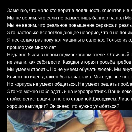
Замечаю, что мало кто верит в лояльность клиентов и в
Мы не верим, что если не разместишь баннер на пол Мос
Мы не верим, что реальное повышение сервиса и реальна
Это настолько всепоглощающее неверие, что я не пони
Я несколько раз покупал машины в салонах. Только из 
прошло уже много лет.
Недавно были в новом подмосковном отеле. Отличный ев
не знали, как себя вести. Каждая вторая просьба треб
Мы умеем строить. Но не умеем обучать людей. Мы внутр
Клиент по идее должен быть счастлив. Мы ведь все пос
Но корпуса не умеют общаться. Не умеют решать пробл
Это же можно наблюдать и на мероприятиях. Ваши деко
стойке регистрации, а не сто стариной Джорджем. Лицо
хорошо выглядит? Он знает, что нужно улыбаться?