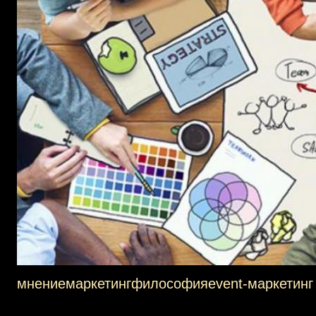
мнение
маркетинг
философия
event-маркетинг