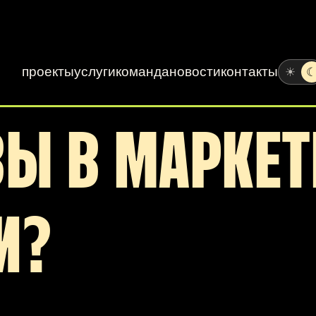
проекты
услуги
команда
новости
контакты
☀
ВЫ В МАРКЕТ
И?