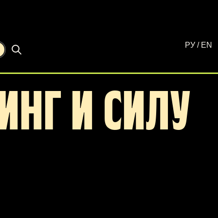
РУ
/
EN
☾
ИНГ И СИЛУ