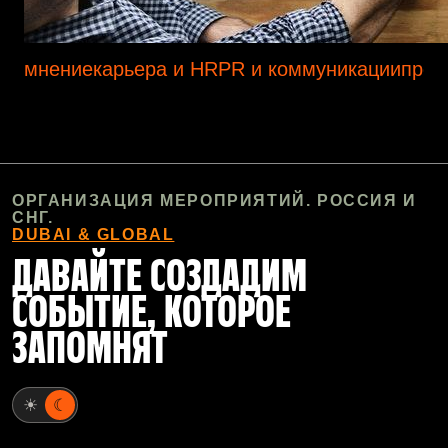
мнение
карьера и HR
PR и коммуникации
прод
ОРГАНИЗАЦИЯ МЕРОПРИЯТИЙ. РОССИЯ И
СНГ.
DUBAI & GLOBAL
ДАВАЙТЕ СОЗДАДИМ
СОБЫТИЕ, КОТОРОЕ
ЗАПОМНЯТ
☀
☾