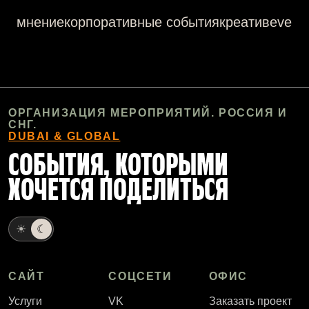
мнение
корпоративные события
креатив
event
ОРГАНИЗАЦИЯ МЕРОПРИЯТИЙ. РОССИЯ И
СНГ.
DUBAI & GLOBAL
СОБЫТИЯ, КОТОРЫМИ
ХОЧЕТСЯ ПОДЕЛИТЬСЯ
☀
☾
САЙТ
СОЦСЕТИ
ОФИС
Услуги
VK
Заказать проект