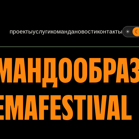
проекты
услуги
команда
новости
контакты
☀
ОМАНДООБРА
EMAFESTIVAL