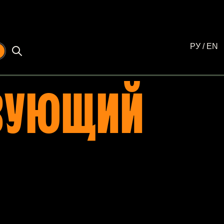
РУ
/
EN
☾
ЗУЮЩИЙ