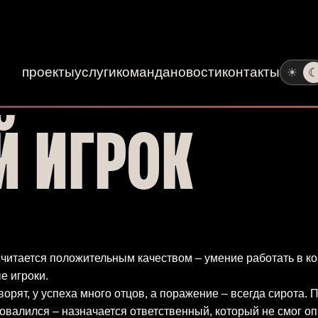
проекты
услуги
команда
новости
контакты
☀
 ИГРОК
читается положительным качеством – умение работать в ко
е игроки.
орят, у успеха много отцов, а поражение – всегда сирота. 
овалился – назначается ответственный, который не смог о