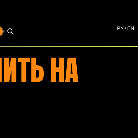
РУ
/
EN
☾
ИТЬ НА