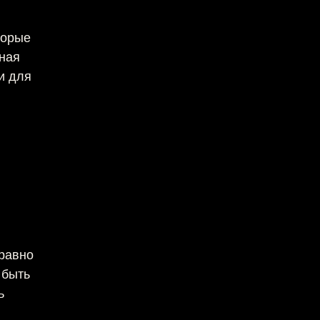
торые
ная
и для
 равно
 быть
ь