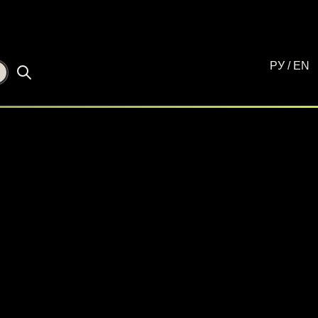
РУ
/
EN
☾