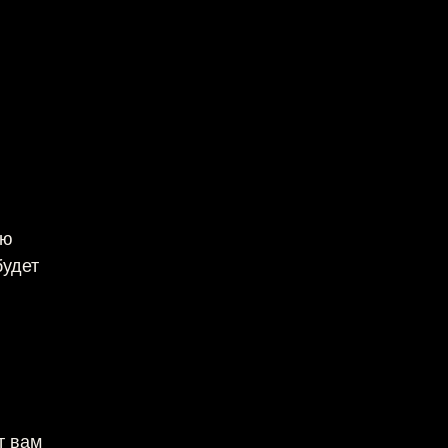
ую
будет
т вам